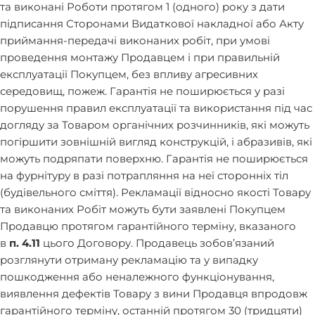
та виконані Роботи протягом 1 (одного) року з дати
підписання Сторонами Видаткової накладної або Акту
приймання-передачі виконаних робіт, при умові
проведення монтажу Продавцем і при правильній
експлуатації Покупцем, без впливу агресивних
середовищ, пожеж. Гарантія не поширюється у разі
порушення правил експлуатації та використання під час
догляду за Товаром органічних розчинників, які можуть
погіршити зовнішній вигляд конструкцій, і абразивів, які
можуть подряпати поверхню. Гарантія не поширюється
на фурнітуру в разі потрапляння на неї сторонніх тіл
(будівельного сміття). Рекламації відносно якості Товару
та виконаних Робіт можуть бути заявлені Покупцем
Продавцю протягом гарантійного терміну, вказаного
в
п. 4.11
цього Договору. Продавець зобов’язаний
розглянути отриману рекламацію та у випадку
пошкодження або неналежного функціонування,
виявлення дефектів Товару з вини Продавця впродовж
гарантійного терміну, останній протягом 30 (тридцяти)