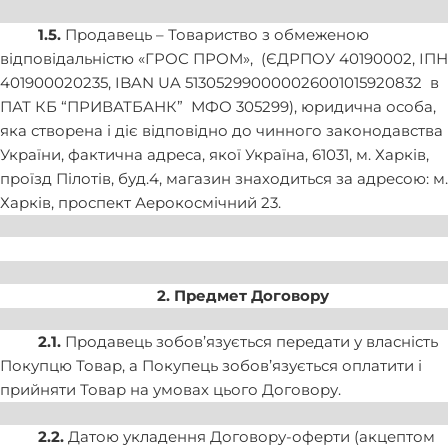
1.5.
Продавець – Товариство з обмеженою
відповідальністю «ГРОС ПРОМ», (ЄДРПОУ 40190002, ІПН
401900020235, IBAN UA 513052990000026001015920832 в
ПАТ КБ “ПРИВАТБАНК” МФО 305299), юридична особа,
яка створена і діє відповідно до чинного законодавства
України, фактична адреса, якої Україна, 61031, м. Харків,
проїзд Пілотів, буд.4, магазин знаходиться за адресою: м.
Харків, проспект Аерокосм
і
чний 23.
2. Предмет Договору
2.1.
Продавець зобов’язується передати у власність
Покупцю Товар, а Покупець зобов’язується оплатити і
прийняти Товар на умовах цього Договору.
2.2.
Датою укладення Договору-оферти (акцептом