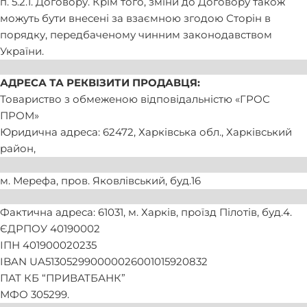
п. 5.2.1. Договору. Крім того, зміни до Договору також
можуть бути внесені за взаємною згодою Сторін в
порядку, передбаченому чинним законодавством
України.
АДРЕСА ТА РЕКВІЗИТИ ПРОДАВЦЯ:
Товариство з обмеженою відповідальністю «ГРОС
ПРОМ»
Юридична адреса: 62472, Харківська обл., Харківський
район,
м. Мерефа, пров. Яковлівський, буд.16
Фактична адреса: 61031, м. Харків, проїзд Пілотів, буд.4.
ЄДРПОУ 40190002
ІПН 401900020235
IBAN UA513052990000026001015920832
ПАТ КБ “ПРИВАТБАНК”
МФО 305299.