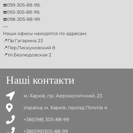
☎️099-305-88-99,
☎️093-305-88-99,
☎️098-305-88-99.
••••
Наши офисы находятся по адресам:
📍Пр.Гагарина 23
📍Пер.Пискуновский 8
📍Ул.Безлюдовская 2
Наші контакти
м. Харків, пр. Аерокосмічний, 23
Україна, м. Харків, проїзд Пілотів 4
+38(098) 305-88-99
+38(099)305-88-99