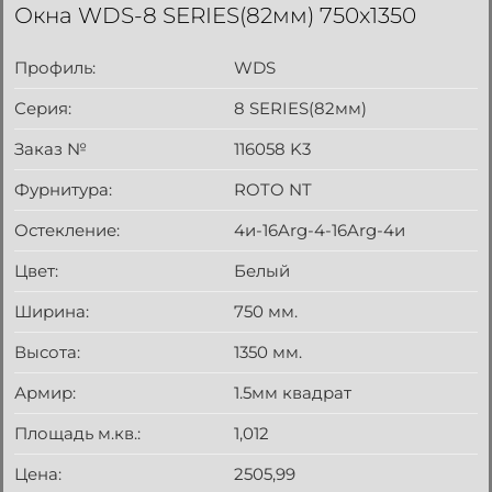
Окна WDS-8 SERIES(82мм) 750x1350
Профиль:
WDS
Серия:
8 SERIES(82мм)
Заказ №
116058 K3
Фурнитура:
ROTO NT
Остекление:
4и-16Arg-4-16Arg-4и
Цвет:
Белый
Ширина:
750 мм.
Высота:
1350 мм.
Армир:
1.5мм квадрат
Площадь м.кв.:
1,012
Цена:
2505,99