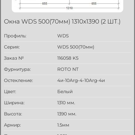
Окна WDS 500(70мм) 1310x1390 (2 ШТ.)
Профиль:
WDS
Серия:
WDS 500(70мм)
Заказ №
116058 K5
Фурнитура:
ROTO NT
Остекление:
4и-10Arg-4-10Arg-4и
Цвет:
Белый
Ширина:
1310 мм.
Высота:
1390 мм.
Армир:
1.5мм