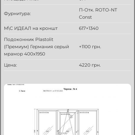
П-Отк. ROTO-NT
Фурнитура:
Const
М\С ИДЕАЛ на кроншт
617×1340
Подоконник Plastolit
(Премиум) Германия серый
+1100 грн.
мрамор 400х1950
Цена:
4220 грн.