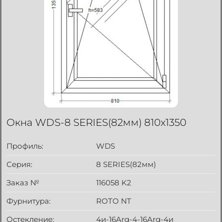
Окна WDS-8 SERIES(82мм) 810x1350
Профиль:
WDS
Серия:
8 SERIES(82мм)
Заказ №
116058 K2
Фурнитура:
ROTO NT
Остекление:
4и-16Arg-4-16Arg-4и