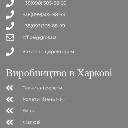
+38(098) 305-88-99
+38(099)305-88-99
+38(093)305-88-99
office@gros.ua
Зв'язок з директором
Виробництво в Харкові
Тканинні ролети
Ролети "День Ніч"
Вікна
Жалюзі