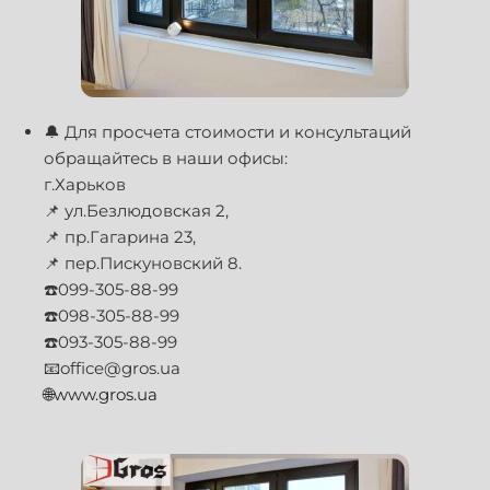
🔔 Для просчета стоимости и консультаций
обращайтесь в наши офисы:
г.Харьков
📌 ул.Безлюдовская 2,
📌 пр.Гагарина 23,
📌 пер.Пискуновский 8.
☎️099-305-88-99
☎️098-305-88-99
☎️093-305-88-99
📧office@gros.ua
🌐www.gros.ua