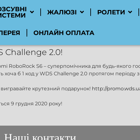
ОЗСУВНІ
ЖАЛЮЗІ
РОЛЕТИ
ИСТЕМИ
ЛЕРЕЯ
ОНЛАЙН ОПЛАТА
 Challenge 2.0!
mi RoboRock S6 – суперпомічника для будь-якого го
ть хоча б 1 код у WDS Challenge 2.0 протягом періоду з
та вигравайте крутезний подарунок!
http://promo.wds.ua
ся 9 грудня 2020 року!
Наші контакти