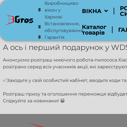
Виробнициво
Р
вікон у
ВІКНА
С
Харкові
Встановлення,
Каталог
ГА
обслуговування
товарів
Гарантія
А ось і перший подарунок у WDS
Анонсуємо розіграш миючого робота-пилососа Xiao
розіграно серед всіх учасників акції, які зареєструю
✅Заходьте у свій особистий кабінет, вводьте коди 
Розіграш призу та оголошення переможця відбудеть
Слідкуйте за новинами! 😀