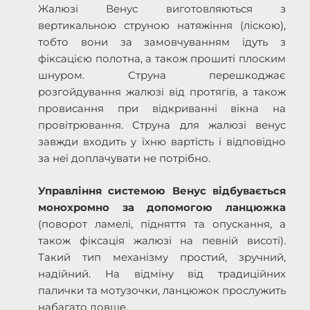
Жалюзі Венус виготовляються з
вертикальною струною натяжіння (ліскою),
тобто вони за замовчуванням ідуть з
фіксацією полотна, а також прошиті плоским
шнуром. Струна перешкоджає
розгойдування жалюзі від протягів, а також
провисання при відкриванні вікна на
провітрювання. Струна для жалюзі венус
завжди входить у їхню вартість і відповідно
за неї доплачувати не потрібно.
Управління системою Венус відбувається
монохромно за допомогою ланцюжка
(поворот ламелі, підняття та опускання, а
також фіксація жалюзі на певній висоті).
Такий тип механізму простий, зручний,
надійний. На відміну від традиційних
палички та мотузочки, ланцюжок прослужить
набагато довше.