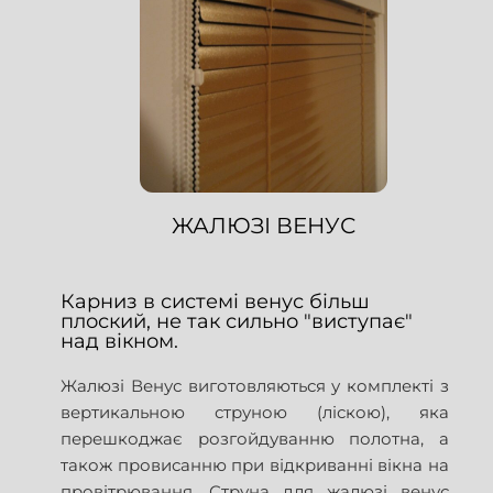
ЖАЛЮЗІ ВЕНУС
Карниз в системі венус більш
плоский, не так сильно "виступає"
над вікном.
Жалюзі Венус виготовляються у комплекті з
вертикальною струною (ліскою), яка
перешкоджає розгойдуванню полотна, а
також провисанню при відкриванні вікна на
провітрювання. Струна для жалюзі венус