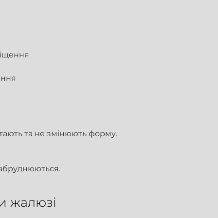
міщення
ення
ітають та не змінюють форму.
 забруднюються.
и жалюзі