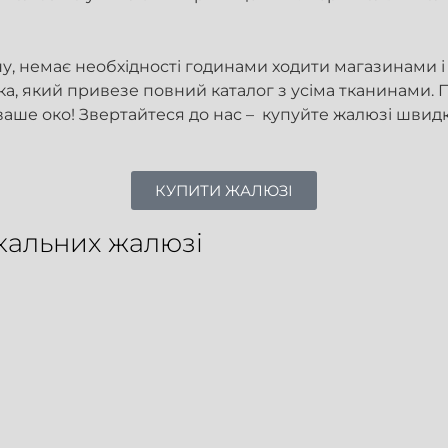
у, немає необхідності годинами ходити магазинами і 
а, який привезе повний каталог з усіма тканинами.
и ваше око! Звертайтеся до нас – купуйте жалюзі швид
КУПИТИ ЖАЛЮЗІ
кальних жалюзі