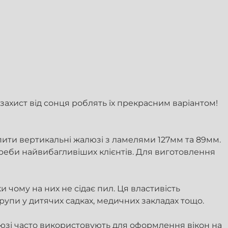
захист від сонця роблять їх прекрасним варіантом!
ити вертикальні жалюзі з ламелями 127мм та 89мм.
реби найвибагливіших клієнтів. Для виготовлення
чому на них не сідає пил. Ця властивість
групи у дитячих садках, медичних закладах тощо.
юзі часто використовують для оформлення вікон на