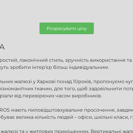
Розрахувати ціну
А
остий, лаконічний стиль, зручність використання та 
уть зробити інтер’єр більш індивідуальним.
их жалюзі у Харкові понад 10років, пропонуємо куп
номанітних тканин, для того, щоб задовільнити пот
ріали від перевірених часом виробників.
GROS мають пиловідштовхувальне просочення, завдяки 
ває велика кількість людей – офіси, шкільні класи, 
жалюзі та у житлових приміщеннях.
Вертикальні жал