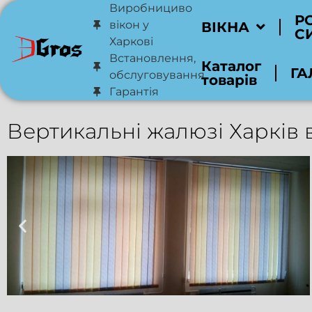
Виробнициво
Р
вікон у
ВІКНА
С
Харкові
Встановлення,
Каталог
ГА
обслуговування
товарів
Гарантія
Вертикальні жалюзі Харків 