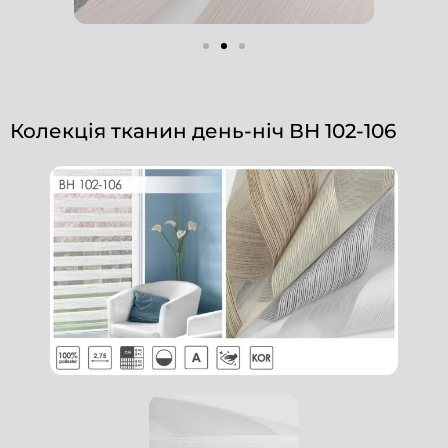
Колекція тканин день-ніч ВН 102-106