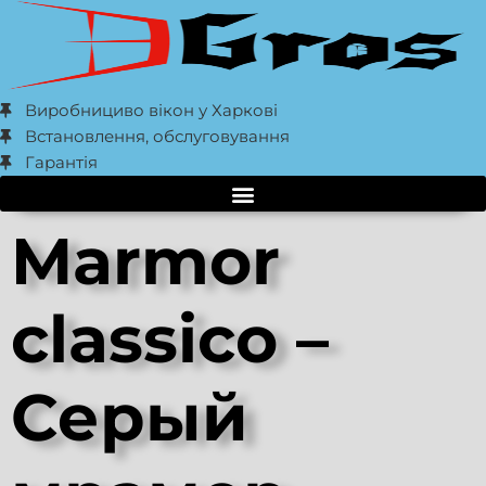
Виробнициво вікон у Харкові
Встановлення, обслуговування
Гарантія
Marmor
classico –
Серый