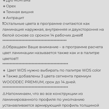
🔹Дуб монтана
🔹Орех
🔹Темная вишня
🔹Антрацит
❗️Остальные цвета в программе считаются как
ламинация наружная, внутренняя и двухстороння на
белой основе со сроком 14 рабочих дней❗️
********************************************
⚠️Обращаем Ваше внимание – в программе расчета
цвет ламинации называется также как и в палитре
цветов!!!
*********************************************
🔹 Цвет WDS нужно выбирать по палитре WDS color
🔹Также добавлены 3 цвета сегмента премиум
WOODDEC PREMIUM, срок до 14 дней.
*********************************************
⚠️Напоминаем, что во все конструкции из
ламинированного профиля по умолчанию
устанавливается армирующий профиль толщиной