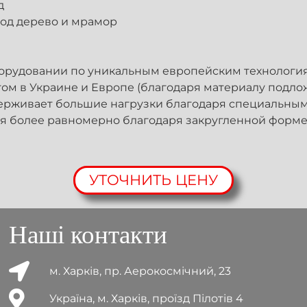
д
под дерево и мрамор
орудовании по уникальным европейским технология
гом в Украине и Европе (благодаря материалу подло
держивает большие нагрузки благодаря специальны
ся более равномерно благодаря закругленной форме
УТОЧНИТЬ ЦЕНУ
Наші контакти
м. Харків, пр. Аерокосмічний, 23
Україна, м. Харків, проїзд Пілотів 4