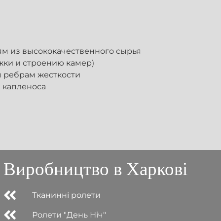
м из высококачественного сырья
жки и строению камер)
м ребрам жесткости
 капленоса
Виробництво в Харкові
Тканинні ролети
Ролети "День Ніч"