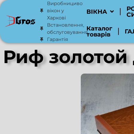
Виробнициво
Р
вікон у
ВІКНА
С
Харкові
Встановлення,
Каталог
ГА
обслуговування
товарів
Гарантія
Риф золотой