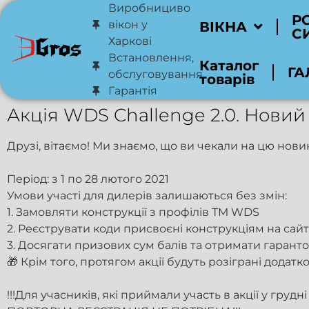
Виробнициво
Р
вікон у
ВІКНА
С
Харкові
Встановлення,
Каталог
ГА
обслуговування
товарів
Гарантія
Акція WDS Challenge 2.0. Новий 
Друзі, вітаємо! Ми знаємо, що ви чекали на цю нови
Період: з 1 по 28 лютого 2021
Умови участі для дилерів залишаються без змін:
1. Замовляти конструкції з профілів ТМ WDS
2. Реєструвати коди присвоєні конструкціям на сайті
3. Досягати призових сум балів та отримати гаранто
🎁 Крім того, протягом акції будуть розіграні додатк
!!!Для учасників, які приймали участь в акції у грудні