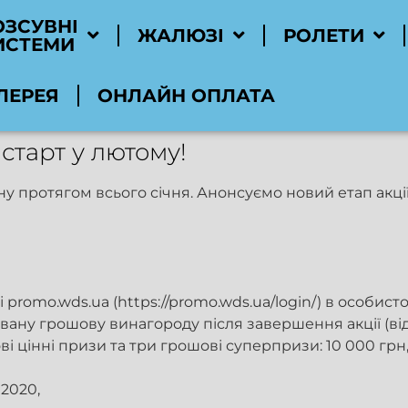
ОЗСУВНІ
ЖАЛЮЗІ
РОЛЕТИ
ИСТЕМИ
ЛЕРЕЯ
ОНЛАЙН ОПЛАТА
старт у лютому!
ну протягом всього січня. Анонсуємо новий етап акції
 promo.wds.ua (https://promo.wds.ua/login/) в особист
вану грошову винагороду після завершення акції (від
ові цінні призи та три грошові суперпризи: 10 000 грн,
 2020,