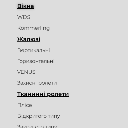
Вікна
WDS
Kommerling
Жалюзі
Вертикальні
Горизонтальні
VENUS
Захисні ролети
Тканинні ролети
Плісе
Відкритого типу
Закритого типу