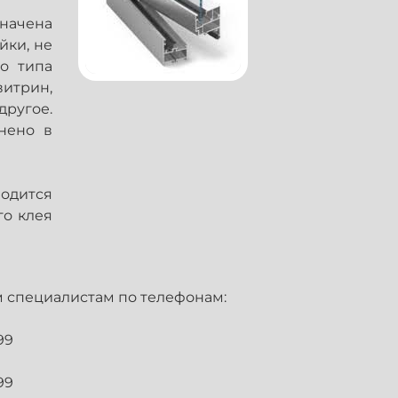
начена
йки, не
о типа
итрин,
ругое.
нено в
одится
го клея
 специалистам по телефонам:
99
99