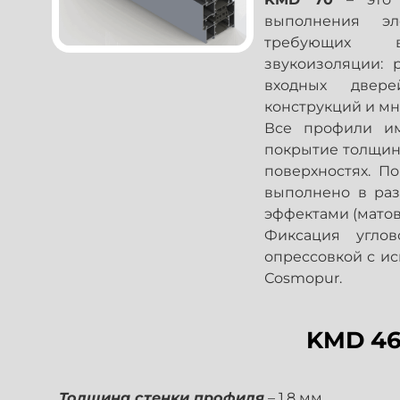
выполнения эл
требующих 
звукоизоляции: 
входных двере
конструкций и мн
Все профили им
покрытие толщин
поверхностях. П
выполнено в раз
эффектами (матово
Фиксация углов
опрессовкой с и
Сosmopur.
KMD 4
Толщина стенки профиля
– 1,8 мм.