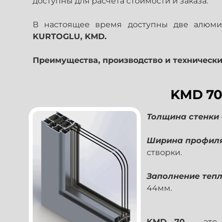
доступны для расчета стоимости и заказа.
В настоящее время доступны две алюм
KURTOGLU, KMD.
Преимущества, производство и технически
KMD 7
Толщина стенки
Ширина профил
створки.
Заполнение теп
44мм.
KMD 70
– это 