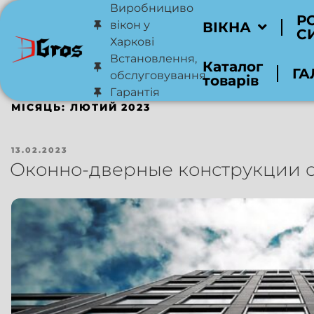
Виробнициво
Р
вікон у
ВІКНА
С
Харкові
Встановлення,
Каталог
ГА
обслуговування
товарів
Гарантія
МІСЯЦЬ:
ЛЮТИЙ 2023
13.02.2023
Оконно-дверные конструкции 