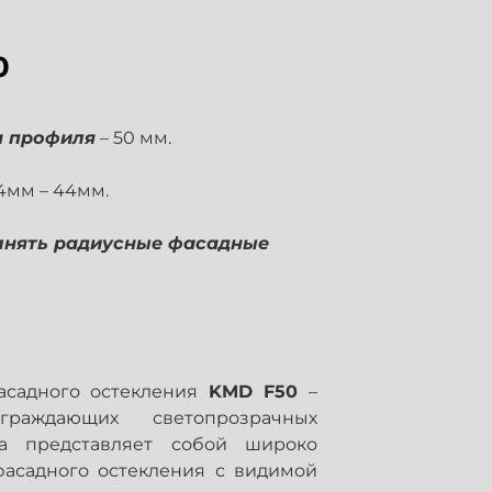
0
а профиля
– 50 мм.
 4мм – 44мм.
лнять радиусные фасадные
фасадного остекления
KMD F50
–
раждающих светопрозрачных
а представляет собой широко
фасадного остекления с видимой