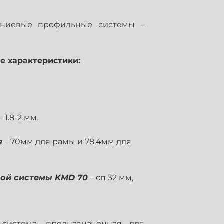
иниевые профильные системы –
е характеристики:
0
– 1.8-2 мм.
я
– 70мм для рамы и 78,4мм для
лой системы KMD 70
– сп 32 мм,
система, предназначенная для